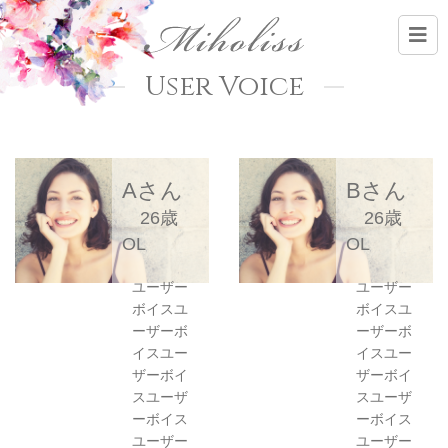
User Voice
Aさん
Bさん
26歳
26歳
OL
OL
ユーザー
ユーザー
ボイス​ユ
ボイス​ユ
ーザーボ
ーザーボ
イス​ユー
イス​ユー
ザーボイ
ザーボイ
ス​ユーザ
ス​ユーザ
ーボイス​
ーボイス​
ユーザー
ユーザー