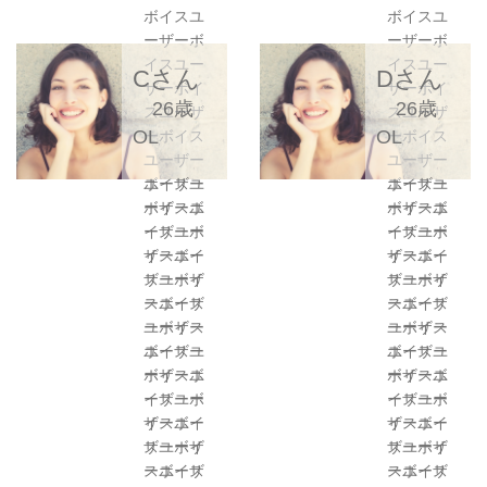
ボイス​ユ
ボイス​ユ
ーザーボ
ーザーボ
イス​ユー
イス​ユー
Cさん
Dさん
ザーボイ
ザーボイ
26歳
26歳
ス​ユーザ
ス​ユーザ
OL
OL
ーボイス​
ーボイス​
ユーザー
ユーザー
ボイス​ユ
ユーザー
ボイス​ユ
ユーザー
ーザーボ
ボイス​ユ
ーザーボ
ボイス​ユ
イス​ユー
ーザーボ
イス​ユー
ーザーボ
ザーボイ
イス​ユー
ザーボイ
イス​ユー
ス​ユーザ
ザーボイ
ス​ユーザ
ザーボイ
ーボイス​
ス​ユーザ
ーボイス​
ス​ユーザ
ユーザー
ーボイス​
ユーザー
ーボイス​
ボイス​ユ
ユーザー
ボイス​ユ
ユーザー
ーザーボ
ボイス​ユ
ーザーボ
ボイス​ユ
イス​ユー
ーザーボ
イス​ユー
ーザーボ
ザーボイ
イス​ユー
ザーボイ
イス​ユー
ス​ユーザ
ザーボイ
ス​ユーザ
ザーボイ
ーボイス​
ス​ユーザ
ーボイス​
ス​ユーザ