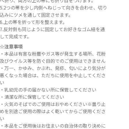
へ折り、両方の上の帯にも折り目をつけます。
5.2つの帯を少し内側へねじって向きを合わせ、切り
込みにツメを通して固定させます。
6.上の帯を折って形を整えます。
7.反対側も同じように固定してお好きなゴム紐を通
して完成です。
☆注意事項
・本品は有害な粉塵やガス等が発生する場所、花粉
及びウイルス等を防ぐ目的でのご使用はできません
・万一、かゆみ、かぶれ、発疹、匂いにより気分が
悪くなった場合は、ただちに使用を中止してくださ
い
・乳幼児の手の届かない所に保管してください
・清潔な所に保管してください
・火気のそばでのご使用はおやめください※曇り止
めを別途ご使用の際はよく乾いてからご使用くださ
い
・本品をご使用後はお住まいの自治体の取り決めに