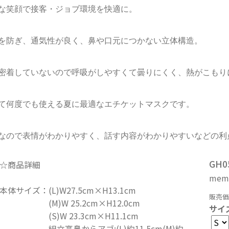
な笑顔で接客・ジョブ環境を快適に。
を防ぎ、通気性が良く、鼻や口元につかない立体構造。
密着していないので呼吸がしやすくて曇りにくく、熱がこもり
て何度でも使える夏に最適なエチケットマスクです。
なので表情がわかりやすく、話す内容がわかりやすいなどの利
GH
☆商品詳細
mem
本体サイズ：(L)W27.5cm×H13.1cm
販売価
(M)W 25.2cm×H12.0cm
サイ
(S)W 23.3cm×H11.1cm
組立高鼻からアゴ:(L)約11.5cm(M)約