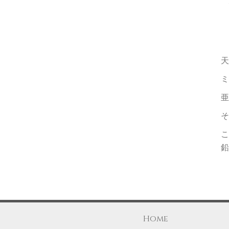
天
ミ
亜
そ
こ
鉛
Home