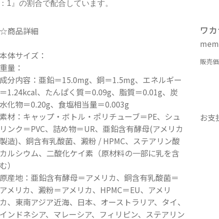
0：1』の割合で配合しています。
ワカ
☆商品詳細
mem_
本体サイズ：
販売価
重量：
成分内容：亜鉛＝15.0mg、銅＝1.5mg、エネルギー
＝1.24kcal、たんぱく質＝0.09g、脂質＝0.01g、炭
水化物＝0.20g、食塩相当量＝0.003g
素材：キャップ・ボトル・ポリチューブ＝PE、シュ
お支
リンク＝PVC、詰め物＝UR、亜鉛含有酵母(アメリカ
製造)、銅含有乳酸菌、澱粉 / HPMC、ステアリン酸
カルシウム、二酸化ケイ素（原材料の一部に乳を含
む）
原産地：亜鉛含有酵母＝アメリカ、銅含有乳酸菌＝
アメリカ、澱粉＝アメリカ、HPMC＝EU、アメリ
カ、東南アジア近海、日本、オーストラリア、タイ、
インドネシア、マレーシア、フィリピン、ステアリン