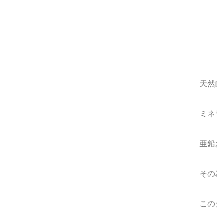
天然
ミネ
亜鉛
その
この