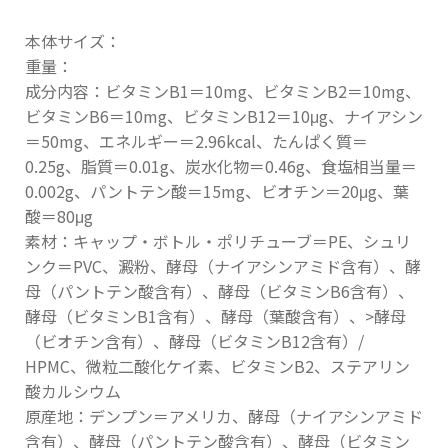
本体サイズ：
重量：
成分内容：ビタミンB1＝10mg、ビタミンB2＝10mg、
ビタミンB6＝10mg、ビタミンB12＝10μg、ナイアシン
＝50mg、エネルギー＝2.96kcal、たんぱく質＝
0.25g、脂質＝0.01g、炭水化物＝0.46g、食塩相当量＝
0.002g、パントテン酸＝15mg、ビオチン＝20μg、葉
酸＝80μg
素材：キャップ・ボトル・ポリチューブ＝PE、シュリ
ンク＝PVC、澱粉、酵母（ナイアシンアミド含有）、酵
母（パントテン酸含有）、酵母（ビタミンB6含有）、
酵母（ビタミンB1含有）、酵母（葉酸含有）、>酵母
（ビオチン含有）、酵母（ビタミンB12含有）/
HPMC、微粒二酸化ケイ素、ビタミンB2、ステアリン
酸カルシウム
原産地：デンプン＝アメリカ、酵母（ナイアシンアミド
含有）、酵母（パントテン酸含有）、酵母（ビタミン