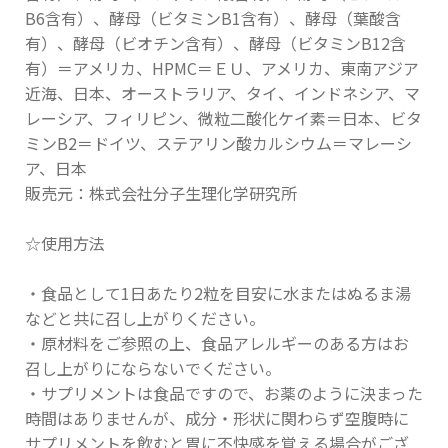
B6含有）、酵母（ビタミンB1含有）、酵母（葉酸含
有）、酵母（ビオチン含有）、酵母（ビタミンB12含
有）＝アメリカ、HPMC＝ＥＵ、アメリカ、東南アジア
近海、日本、オーストラリア、タイ、インドネシア、マ
レーシア、フィリピン、微粒二酸化ケイ素＝日本、ビタ
ミンB2＝ドイツ、ステアリン酸カルシウム＝マレーシ
ア、日本
販売元：株式会社分子生理化学研究所
☆使用方法
・食品として1日あたり2粒を目安に水またはぬるま湯
などと共に召し上がりください。
・原材料をご参照の上、食品アレルギーのある方はお
召し上がりにならないでください。
・サプリメントは食品ですので、お薬のように決まった
時間はありませんが、成分・形状に関わらず空腹時に
サプリメントを飲むと胃に不快感を覚える場合がござ