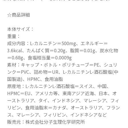
☆商品詳細
本体サイズ：
重量：
成分内容：L-カルニチン＝500mg、エネルギー＝
3.6kcal、たんぱく質＝0.20g、脂質＝0.01g、炭水化物
＝0.68g、食塩相当量＝0.0009g
素材：キャップ・ボトル・ポリチューブ＝PE、シュリ
ンク＝PVC、詰め物＝UR、L-カルニチンL-酒石酸塩(中
国製造)、HPMC、食用油脂
原産地：L-カルニチンL-酒石酸塩＝スイス、中国、
HPMC＝EU、アメリカ等、東南アジア近海、日本、オ
ーストラリア、タイ、インドネシア、マレーシア、フィ
リピン、食用油脂末＝カナダ、オーストラリア、フラン
ス、マレーシア、フィリピン、インドネシアなど
販売元：株式会社分子生理化学研究所